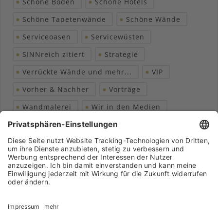
Schöne Böden
Schöne Hotels
Schöne Tapetenwände
Schöne Wände
Serviceoasen
Servicewüsten
SINNreich zitiert
Strategie
Verrückte Wände und mehr...
VIP
Vorher & Nachher
Vorträge
Wandmalerei
Wir in den Medien
Wohngesundheit
Archiv
Liebeserklärung
Chronik
Vorträge
Presse
Markenpartner
Partnerbetrieb werden
Impressum
Datenschutz
Login-Bereich