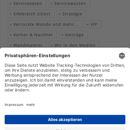
Serviceoasen
Servicewüsten
SINNreich zitiert
Strategie
Verrückte Wände und mehr...
VIP
Vorher & Nachher
Vorträge
Wandmalerei
Wir in den Medien
Wohngesundheit
Archiv
Liebeserklärung
Chronik
Vorträge
Presse
Markenpartner
Partnerbetrieb werden
Impressum
Datenschutz
Login-Bereich