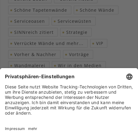
Schöne Tapetenwände
Schöne Wände
Serviceoasen
Servicewüsten
SINNreich zitiert
Strategie
Verrückte Wände und mehr...
VIP
Vorher & Nachher
Vorträge
Wandmalerei
Wir in den Medien
Wohngesundheit
Archiv
Liebeserklärung
Chronik
Vorträge
Presse
Markenpartner
Partnerbetrieb werden
Impressum
Datenschutz
Login-Bereich