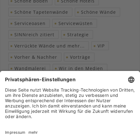
Schöne Böden
Schöne Hotels
Schöne Tapetenwände
Schöne Wände
Serviceoasen
Servicewüsten
SINNreich zitiert
Strategie
Verrückte Wände und mehr...
VIP
Vorher & Nachher
Vorträge
Wandmalerei
Wir in den Medien
Wohngesundheit
Archiv
Liebeserklärung
Chronik
Vorträge
Presse
Markenpartner
Partnerbetrieb werden
Impressum
Datenschutz
Login-Bereich