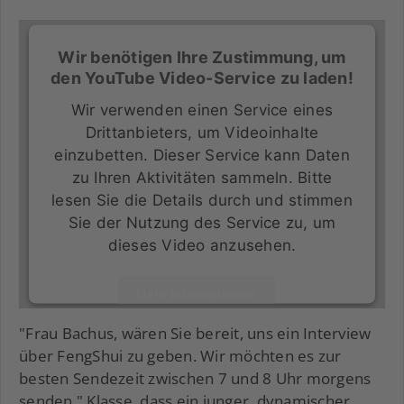
Wir benötigen Ihre Zustimmung, um
den YouTube Video-Service zu laden!
Wir verwenden einen Service eines
Drittanbieters, um Videoinhalte
einzubetten. Dieser Service kann Daten
zu Ihren Aktivitäten sammeln. Bitte
lesen Sie die Details durch und stimmen
Sie der Nutzung des Service zu, um
dieses Video anzusehen.
Mehr Informationen
"Frau Bachus, wären Sie bereit, uns ein Interview
Akzeptieren
über FengShui zu geben. Wir möchten es zur
powered by
Usercentrics Consent Management
besten Sendezeit zwischen 7 und 8 Uhr morgens
Platform
senden." Klasse, dass ein junger, dynamischer