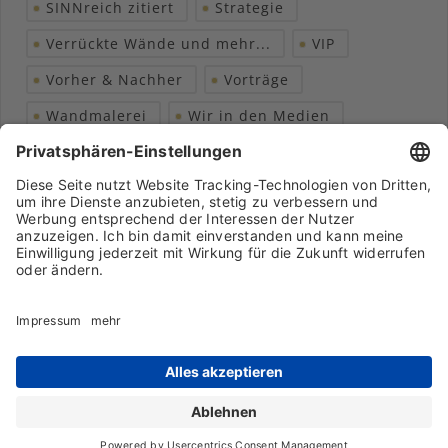
SINNreich zitiert
Strategie
Verrückte Wände und mehr...
VIP
Vorher & Nachher
Vorträge
Wandmalerei
Wir in den Medien
Wohngesundheit
Archiv
Liebeserklärung
Chronik
Vorträge
Presse
Markenpartner
Partnerbetrieb werden
Impressum
Datenschutz
Login-Bereich