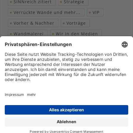
SINNreich zitiert
Strategie
Verrückte Wände und mehr...
VIP
Vorher & Nachher
Vorträge
Wandmalerei
Wir in den Medien
Wohngesundheit
Archiv
Liebeserklärung
Chronik
Vorträge
Presse
Markenpartner
Partnerbetrieb werden
Impressum
Datenschutz
Login-Bereich