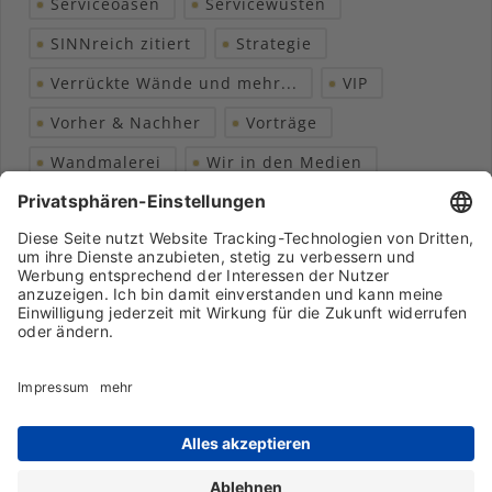
Serviceoasen
Servicewüsten
SINNreich zitiert
Strategie
Verrückte Wände und mehr...
VIP
Vorher & Nachher
Vorträge
Wandmalerei
Wir in den Medien
Wohngesundheit
Archiv
Liebeserklärung
Chronik
Vorträge
Presse
Markenpartner
Partnerbetrieb werden
Impressum
Datenschutz
Login-Bereich