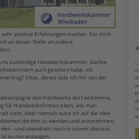
ge sehr positive Erfahrungen machen. Für mich
ch an dieser Stelle an andere
eben.
für uns zuständige Handwerkskammer, dachte
dwerkskammern auch gesehen habe. Ich
z
rvertrag? Okay, dieses lade ich mir von der
d
u
k
Werbekampagne des Handwerks dort bekomme,
d
ung für Handwerksfirmen eben, wie man
i
lt sieht. Aber niemals wäre ich auf die Idee
w
oblemen dorthin zu wenden und anzunehmen,
erden - und obendrein noch in einem überaus
 ist es mir ergangen.