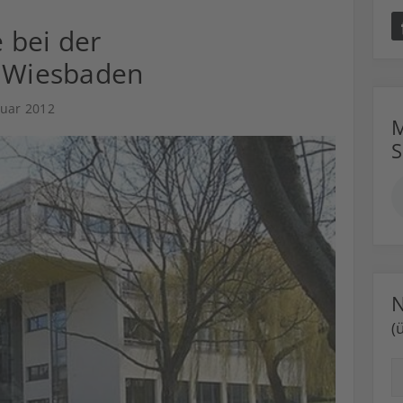
e bei der
Wiesbaden
nuar 2012
M
N
(