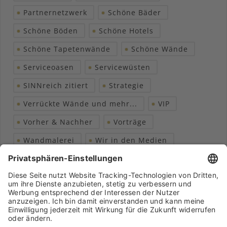
Partnernetzwerk
Schöne Bäder
Schöne Böden
Schöne Hotels
Schöne Tapetenwände
Schöne Wände
Serviceoasen
Servicewüsten
SINNreich zitiert
Strategie
Verrückte Wände und mehr...
VIP
Vorher & Nachher
Vorträge
Wandmalerei
Wir in den Medien
Wohngesundheit