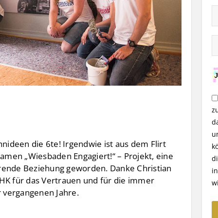
z
d
u
deen die 6te! Irgendwie ist aus dem Flirt
k
men „Wiesbaden Engagiert!“ – Projekt, eine
d
rende Beziehung geworden. Danke Christian
i
HK für das Vertrauen und für die immer
w
 vergangenen Jahre.