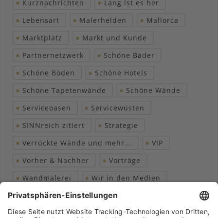
Kurznachrichten
Lang ist es her
Lebensart
Malerhelden
Mallorca
Marktplatz
Markt und Kunde
Partnernetzwerk
Schöne Bäder
Schöne Böden
Schöne Hotels
Schöne Tapetenwände
Schöne Wände
Serviceoasen
Servicewüsten
SINNreich zitiert
Strategie
Verrückte Wände und mehr...
VIP
Vorher & Nachher
Vorträge
Wandmalerei
Wir in den Medien
Wohngesundheit