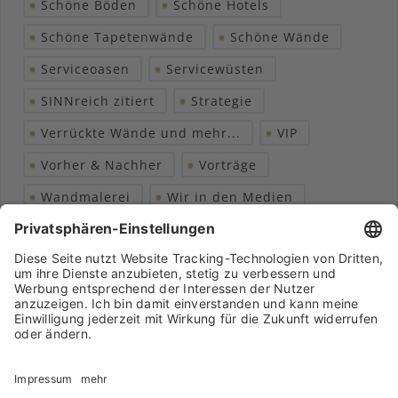
Schöne Böden
Schöne Hotels
Schöne Tapetenwände
Schöne Wände
Serviceoasen
Servicewüsten
SINNreich zitiert
Strategie
Verrückte Wände und mehr...
VIP
Vorher & Nachher
Vorträge
Wandmalerei
Wir in den Medien
Wohngesundheit
Archiv
Liebeserklärung
Chronik
Vorträge
Presse
Markenpartner
Partnerbetrieb werden
Impressum