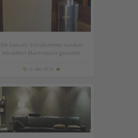
Ein Genuss: Schlafzimmer rundum
mit edlem Marmorputz gestaltet.
10. Mai 2012