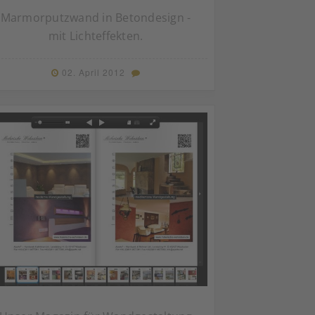
Marmorputzwand in Betondesign -
mit Lichteffekten.
02. April 2012