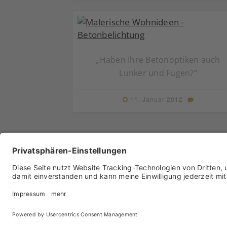
„Haben Ihre Betonoptiken auch
Lunker und Fugen?“
11. Januar 2012
Archiv
Liebeserklärung
Chronik
Vorträge
Press