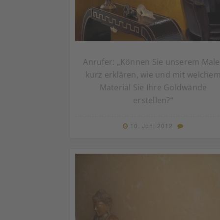
Anrufer: „Können Sie unserem Male
kurz erklären, wie und mit welche
Material Sie Ihre Goldwände
erstellen?“
10. Juni 2012