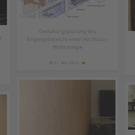
Gestaltungsplanung des
r
Eingangsbereichs einer Hochhaus-
m
Wohnanlage
21. Mai 2012