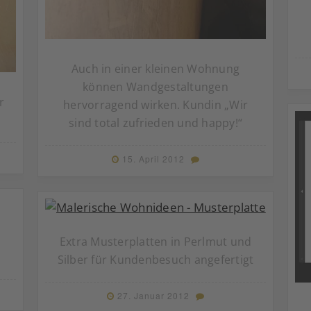
Auch in einer kleinen Wohnung
können Wandgestaltungen
r
hervorragend wirken. Kundin „Wir
sind total zufrieden und happy!“
15. April 2012
Extra Musterplatten in Perlmut und
Silber für Kundenbesuch angefertigt
27. Januar 2012