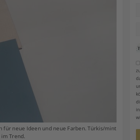
z
d
u
k
d
i
w
 für neue Ideen und neue Farben. Türkis/mint
l im Trend.