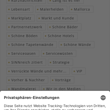
Kurznachrichten
Lang ist es her
Lebensart
Malerhelden
Mallorca
Marktplatz
Markt und Kunde
Partnernetzwerk
Schöne Bäder
Schöne Böden
Schöne Hotels
Schöne Tapetenwände
Schöne Wände
Serviceoasen
Servicewüsten
SINNreich zitiert
Strategie
Verrückte Wände und mehr...
VIP
Vorher & Nachher
Vorträge
Wandmalerei
Wir in den Medien
Wohngesundheit