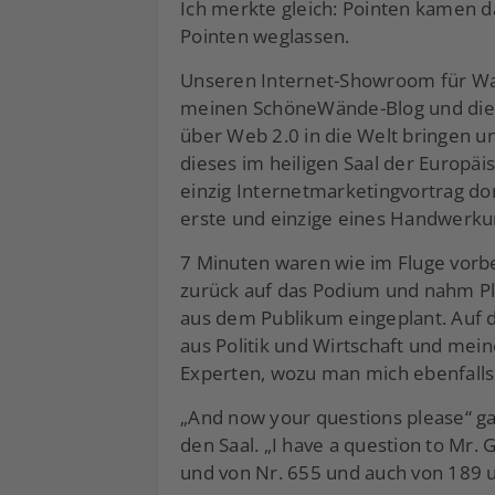
Ich merkte gleich: Pointen kamen da
Pointen weglassen.
Unseren Internet-Showroom für Wan
meinen SchöneWände-Blog und die S
über Web 2.0 in die Welt bringen un
dieses im heiligen Saal der Europä
einzig Internetmarketingvortrag dor
erste und einzige eines Handwerk
7 Minuten waren wie im Fluge vorbei
zurück auf das Podium und nahm Pla
aus dem Publikum eingeplant. Auf
aus Politik und Wirtschaft und mei
Experten, wozu man mich ebenfalls 
„And now your questions please“ ga
den Saal. „I have a question to Mr.
und von Nr. 655 und auch von 189 