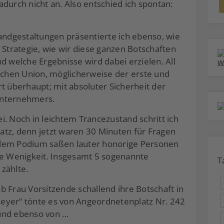
durch nicht an. Also entschied ich spontan:
dgestaltungen präsentierte ich ebenso, wie
trategie, wie wir diese ganzen Botschaften
d welche Ergebnisse wird dabei erzielen. All
ischen Union, möglicherweise der erste und
t überhaupt; mit absoluter Sicherheit der
unternehmers.
. Noch in leichtem Trancezustand schritt ich
tz, denn jetzt waren 30 Minuten für Fragen
 dem Podium saßen lauter honorige Personen
ne Wenigkeit. Insgesamt 5 sogenannte
T
zählte.
b Frau Vorsitzende schallend ihre Botschaft in
 Geyer“ tönte es von Angeordnetenplatz Nr. 242
und ebenso von …