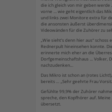
die ich gleich von mir geben werde 
vorne … wie geht eigentlich das Mikr
und links zwei Monitore extra für 
die ansonsten äußerst überdimensio
Videowänden für die Zuhörer zu s
„Wie sieht’s denn hier aus“ schoss e
Rednerpult hineinsehen konnte. Di
erinnerte mich eher an die Überre
Dorfgemeinschaftshaus ... Volker, D
nachzudenken...
Das Mikro ist schon an (rotes Licht!)
bereits … „Sehr geehrte Frau Vors
Gefühlte 99,9% der Zuhörer nahmen,
spreche, den Kopfhörer auf. Meine
übersetzt.