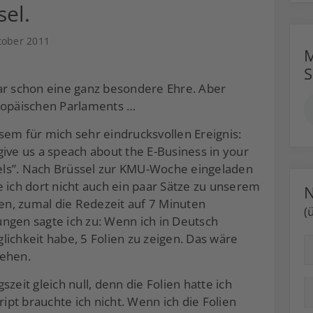
el.
tober 2011
M
ar schon eine ganz besondere Ehre. Aber
uropäischen Parlaments …
sem für mich sehr eindrucksvollen Ereignis:
o give us a speach about the E-Business in your
ls”. Nach Brüssel zur KMU-Woche eingeladen
 ich dort nicht auch ein paar Sätze zu unserem
N
n, zumal die Redezeit auf 7 Minuten
(
ngen sagte ich zu: Wenn ich in Deutsch
ichkeit habe, 5 Folien zu zeigen. Das wäre
tehen.
zeit gleich null, denn die Folien hatte ich
ript brauchte ich nicht. Wenn ich die Folien