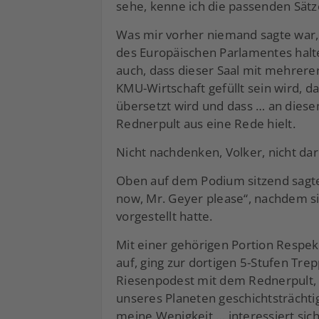
sehe, kenne ich die passenden Sätze
Was mir vorher niemand sagte war,
des Europäischen Parlamentes halt
auch, dass dieser Saal mit mehrer
KMU-Wirtschaft gefüllt sein wird, d
übersetzt wird und dass … an dies
Rednerpult aus eine Rede hielt.
Nicht nachdenken, Volker, nicht d
Oben auf dem Podium sitzend sagt
now, Mr. Geyer please“, nachdem s
vorgestellt hatte.
Mit einer gehörigen Portion Respe
auf, ging zur dortigen 5-Stufen Trep
Riesenpodest mit dem Rednerpult, a
unseres Planeten geschichtsträcht
meine Wenigkeit … interessiert sic