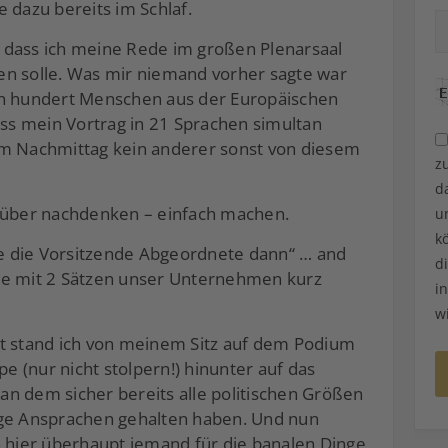
 dazu bereits im Schlaf.
 dass ich meine Rede im großen Plenarsaal
en solle. Was mir niemand vorher sagte war
en hundert Menschen aus der Europäischen
ass mein Vortrag in 21 Sprachen simultan
em Nachmittag kein anderer sonst von diesem
z
d
arüber nachdenken – einfach machen.
u
k
e die Vorsitzende Abgeordnete dann“ … and
d
ie mit 2 Sätzen unser Unternehmen kurz
i
w
kt stand ich von meinem Sitz auf dem Podium
pe (nur nicht stolpern!) hinunter auf das
n dem sicher bereits alle politischen Größen
ige Ansprachen gehalten haben. Und nun
h hier überhaupt jemand für die banalen Dinge,