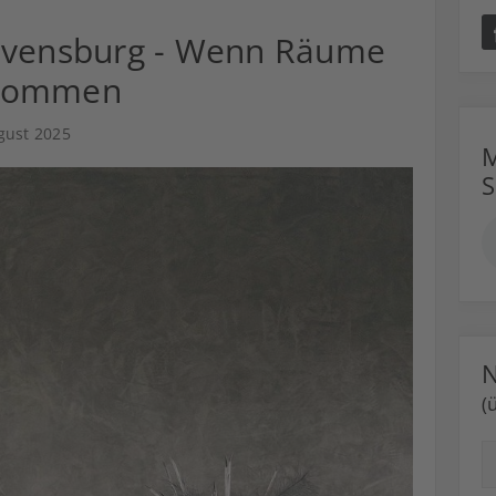
avensburg - Wenn Räume
ekommen
gust 2025
M
N
(