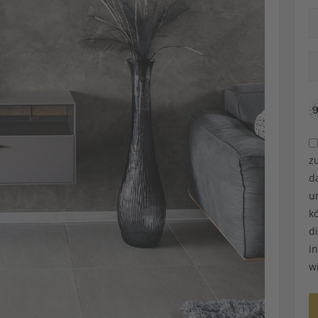
z
d
u
k
d
i
w