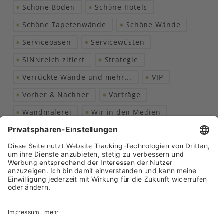
Schöne Böden
Schöne Hotels
Schöne Tapetenwände
Schöne Wände
Serviceoasen
Servicewüsten
SINNreich zitiert
Strategie
Verrückte Wände und mehr...
VIP
Vorher & Nachher
Vorträge
Wandmalerei
Wir in den Medien
Wohngesundheit
Archiv
Liebeserklärung
Chronik
Vorträge
Presse
Markenpartner
Partnerbetrieb werden
Impressum