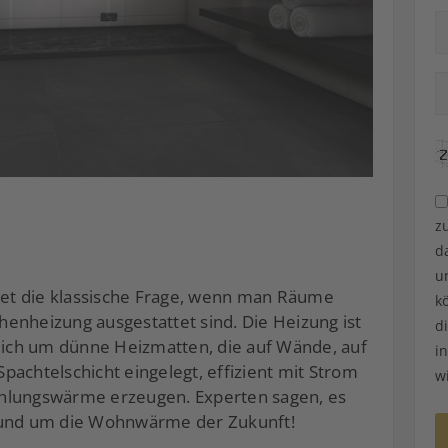
z
d
u
utet die klassische Frage, wenn man Räume
k
chenheizung ausgestattet sind. Die Heizung ist
d
mlich um dünne Heizmatten, die auf Wände, auf
i
achtelschicht eingelegt, effizient mit Strom
w
ahlungswärme erzeugen. Experten sagen, es
g und um die Wohnwärme der Zukunft!