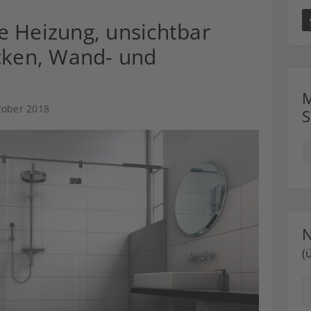
e Heizung, unsichtbar
ecken, Wand- und
M
tober 2018
N
(