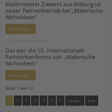
Malermeister Ziewers aus Bitburg ist
neuer Partnerbetrieb bei „Malerische
Wohnideen“
Weiterlesen …
17.11.2024
von Volker Geyer
Das war die 10. Internationale
Partnerkonferenz von „Malerische
Wohnideen“
Weiterlesen …
Seite 1 von 12
1
2
3
4
5
6
7
Vorwärts
Ende