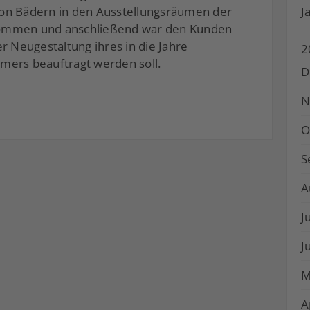
von Bädern in den Ausstellungsräumen der
J
nommen und anschließend war den Kunden
er Neugestaltung ihres in die Jahre
2
ers beauftragt werden soll.
D
N
O
S
A
J
J
M
A