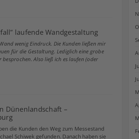
D
N
O
fall“ laufende Wandgestaltung
S
Wand wenig Eindruck. Die Kunden ließen mir
uen für die Gestaltung. Lediglich eine grobe
A
 besprochen. Also ließ ich es laufen (oder
J
J
M
A
n Dünenlandschaft –
burg
M
aben die Kunden den Weg zum Messestand
F
ichael Schiwek gefunden. Danach haben sie