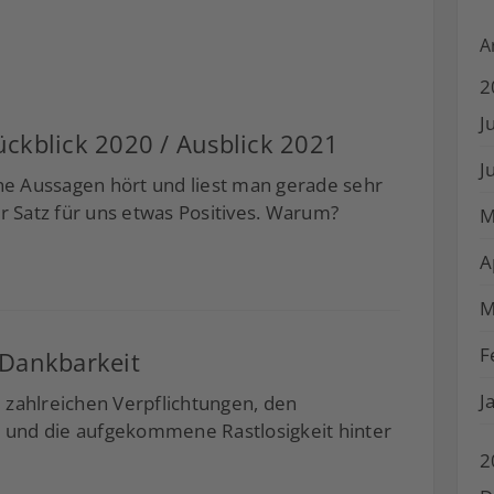
A
2
J
ckblick 2020 / Ausblick 2021
J
che Aussagen hört und liest man gerade sehr
r Satz für uns etwas Positives. Warum?
M
A
M
F
 Dankbarkeit
J
ie zahlreichen Verpflichtungen, den
und die aufgekommene Rastlosigkeit hinter
2