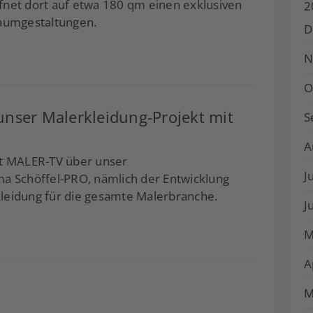
fnet dort auf etwa 180 qm einen exklusiven
2
aumgestaltungen.
D
N
O
unser Malerkleidung-Projekt mit
S
A
et MALER-TV über unser
J
ma Schöffel-PRO, nämlich der Entwicklung
leidung für die gesamte Malerbranche.
J
M
A
M