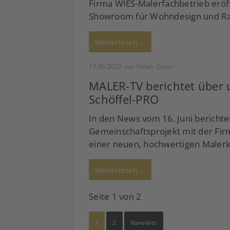
Firma WIES-Malerfachbetrieb eröf
Showroom für Wohndesign und R
Weiterlesen …
17.06.2023
von Volker Geyer
MALER-TV berichtet über 
Schöffel-PRO
In den News vom 16. Juni bericht
Gemeinschaftsprojekt mit der Fir
einer neuen, hochwertigen Malerk
Weiterlesen …
Seite 1 von 2
1
2
Vorwärts