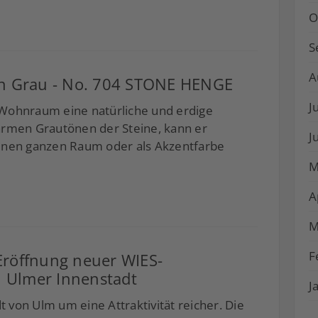
O
S
A
in Grau - No. 704 STONE HENGE
J
Wohnraum eine natürliche und erdige
armen Grautönen der Steine, kann er
J
inen ganzen Raum oder als Akzentfarbe
M
A
M
F
röffnung neuer WIES-
 Ulmer Innenstadt
J
t von Ulm um eine Attraktivität reicher. Die