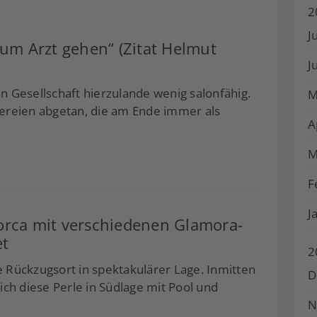
2
J
zum Arzt gehen“ (Zitat Helmut
J
ten Gesellschaft hierzulande wenig salonfähig.
M
ereien abgetan, die am Ende immer als
A
M
F
J
lorca mit verschiedenen Glamora-
et
2
 Rückzugsort in spektakulärer Lage. Inmitten
D
ich diese Perle in Südlage mit Pool und
N