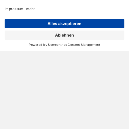
Archiv
Liebeserklärung
Chronik
Vorträge
Presse
Markenpartner
Partnerbetrieb werden
Impressum
Datenschutz
Login-Bereich